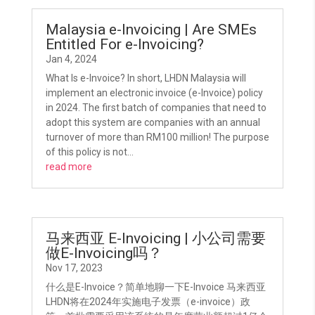
Malaysia e-Invoicing | Are SMEs
Entitled For e-Invoicing?
Jan 4, 2024
What Is e-Invoice? In short, LHDN Malaysia will
implement an electronic invoice (e-Invoice) policy
in 2024. The first batch of companies that need to
adopt this system are companies with an annual
turnover of more than RM100 million! The purpose
of this policy is not...
read more
马来西亚 E-Invoicing | 小公司需要
做E-Invoicing吗？
Nov 17, 2023
什么是E-Invoice？简单地聊一下E-Invoice 马来西亚
LHDN将在2024年实施电子发票（e-invoice）政