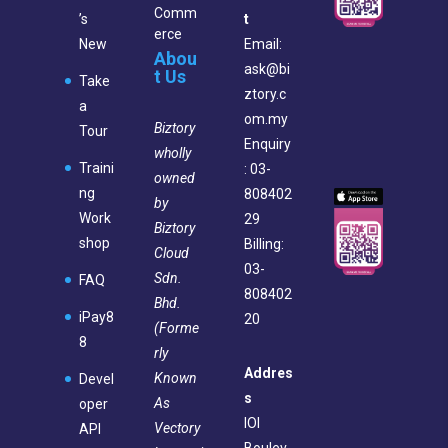
Comm
’s
t
erce
New
Email:
Abou
ask@bi
t Us
Take
ztory.c
a
om.my
Biztory
Tour
Enquiry
wholly
Traini
: 03-
owned
ng
808402
by
Work
29
Biztory
shop
Billing:
Cloud
03-
Sdn.
FAQ
808402
Bhd.
iPay8
20
(Forme
8
rly
Addres
Known
Devel
s
As
oper
IOI
Vectory
API