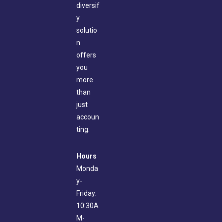
diversif
y
solutio
n
offers
you
more
than
just
accoun
ting.
Hours
Monda
y-
Friday:
10:30A
M-