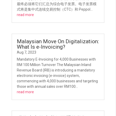
最终必须将它们汇总为综合电子发票。电子发票模
式将是集中式连续交易控制（CTC）和 Peppol...
read more
Malaysian Move On Digitalization:
What Is e-Invoicing?
Aug 7, 2023
Mandatory E-Invoicing for 4,000 Businesses with
RM 100 Million Turnover The Malaysian Inland
Revenue Board (IRB) is introducing a mandatory
electronic invoicing (e-invoice) system,
commencing with 4,000 businesses and targeting
those with annual sales over RM100...
read more