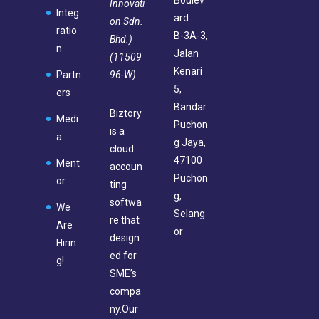
Boulev
Innovati
Integ
ard
on Sdn.
ratio
B-3A-3,
Bhd.)
n
Jalan
(11509
Kenari
96-W)
Partn
5,
ers
Bandar
Biztory
Medi
Puchon
is a
a
g Jaya,
cloud
47100
Ment
accoun
Puchon
or
ting
g,
softwa
We
Selang
re that
Are
or
design
Hirin
ed for
g!
SME’s
compa
ny.Our