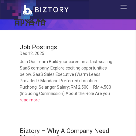
部落格
Job Postings
Dec 12, 2025
Join Our Team Build your career in a fast-scaling
SaaS company. Explore exciting opportunities
below. SaaS Sales Executive (Warm Leads
Provided / Mandarin Preferred) Location:
Puchong, Selangor Salary: RM 2,500 – RM 4,500
(Including Commission) About the Role Are you...
read more
Biztory – Why A Company Need