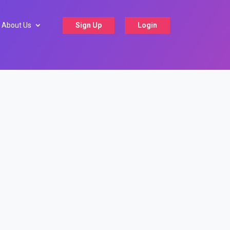
About Us
Sign Up
Login