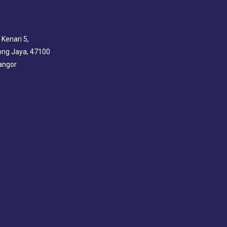
 Kenari 5,
ng Jaya, 47100
angor