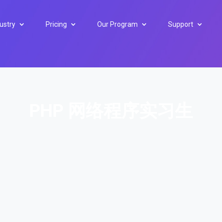
ustry
Pricing
Our Program
Support
PHP 网络程序实习生