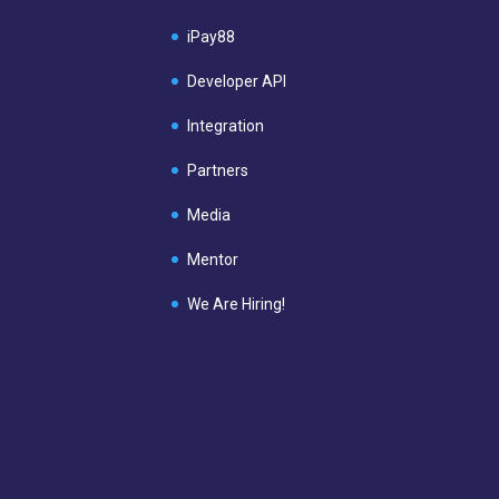
iPay88
Developer API
Integration
Partners
Media
Mentor
We Are Hiring!