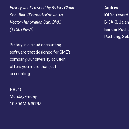
Address
Biztory wholly owned by Biztory Cloud
IOI Boulevard
Sdn. Bhd. (Formerly Known As
B-3A-3, Jalan
Vectory Innovation Sdn. Bhd.)
Bandar Pucho
(1150996-W)
Puchong, Sel
Biztory is a cloud accounting
software that designed for SME’s
company.Our diversify solution
offers you more than just
accounting.
Hours
Monday-Friday:
10:30AM-6:30PM