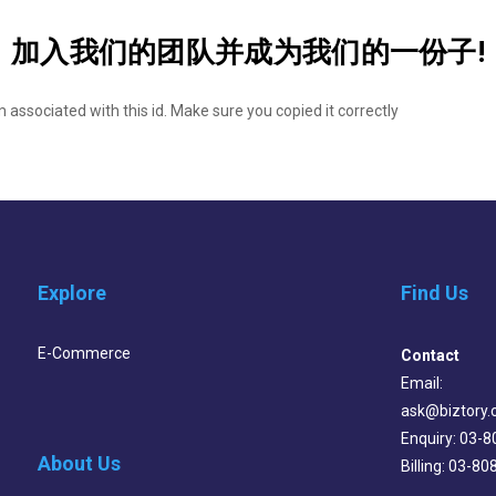
加入我们的团队并成为我们的一份子!
 associated with this id. Make sure you copied it correctly
Explore
Find Us
E-Commerce
Contact
Email:
ask@biztory
Enquiry: 03-
About Us
Billing: 03-8