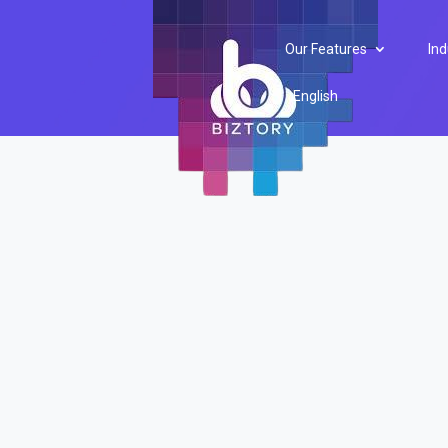
Our Features
Ind
English