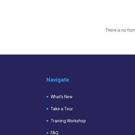
There is no form
Navigate
What’s New
Take a Tour
Training Workshop
FAQ