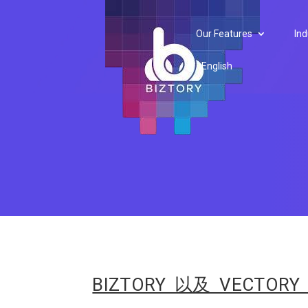
Our Features
Ind
English
BIZTORY 以及 VECTOR