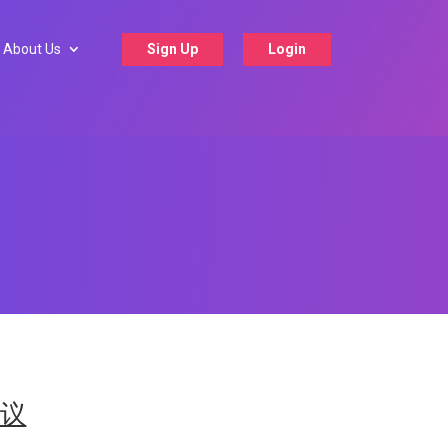
About Us
Sign Up
Login
协议