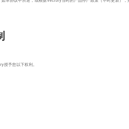
用，如本协议中所述，或根据Vectory当时的产品停产政策（不时更新）
制
ory授予您以下权利。