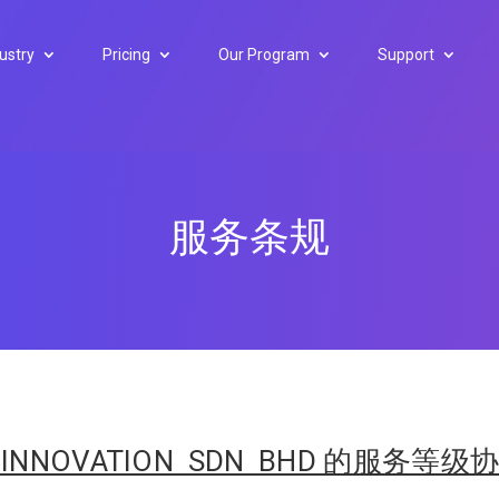
ustry
Pricing
Our Program
Support
服务条规
Y INNOVATION SDN BHD 的服务等级