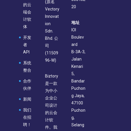
(原名
的云
20
Vectory
端会
Innovat
计软
地址
ion
体
IOI
Sdn.
Boulev
开发
Bhd. 公
ard
者
司
B-3A-3,
API
(11509
Jalan
96-W)
系统
Kenari
整合
5,
Biztory
合作
Bandar
是一款
伙伴
Puchon
为中小
g Jaya,
企业公
新闻
47100
司设计
我们
Puchon
的云会
在招
g,
计软
聘！
Selang
件。我