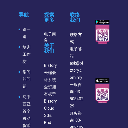
导航
探索
联络
更多
我们
逛一
电子商
联络方
逛
务
式
关于
培训
电子邮
我们
工作
箱:
坊
ask@bi
Biztory
ztory.c
常问
云端会
om.my
的问
计系统
一般咨
题
全资拥
询: 03-
有权于
马来
808402
Biztory
西亚
29
Cloud
首个
账务咨
Sdn.
移动
询: 03-
Bhd.
货币
808402