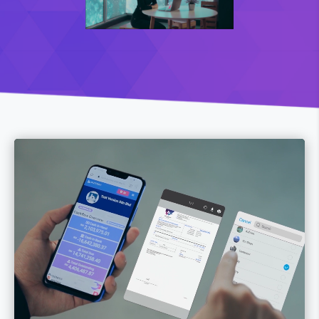
视
频
播
放
器