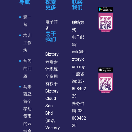
导航
探索
联络
更多
我们
逛一
电子商
联络方
逛
务
式
关于
培训
电子邮
我们
工作
箱:
坊
ask@bi
Biztory
ztory.c
常问
云端会
om.my
的问
计系统
一般咨
题
全资拥
询: 03-
有权于
马来
808402
Biztory
西亚
29
Cloud
首个
账务咨
Sdn.
移动
询: 03-
Bhd.
货币
808402
(原名
的云
20
Vectory
端会