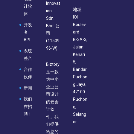
Innovat
计软
地址
ion
体
IOI
Sdn.
Boulev
开发
Bhd. 公
ard
者
司
B-3A-3,
API
(11509
Jalan
96-W)
系统
Kenari
整合
5,
Biztory
合作
Bandar
是一款
伙伴
Puchon
为中小
g Jaya,
企业公
新闻
47100
司设计
我们
Puchon
的云会
在招
g,
计软
聘！
Selang
件。我
or
们提供
给您的